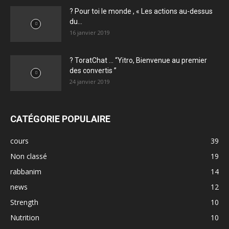
? Pour toi le monde , « Les actions au-dessus
du...
16 janvier 2019
? ToratChat … “Yitro, Bienvenue au premier
des convertis ”
24 janvier 2019
CATÉGORIE POPULAIRE
cours
39
Non classé
19
rabbanim
14
news
12
Strength
10
Nutrition
10