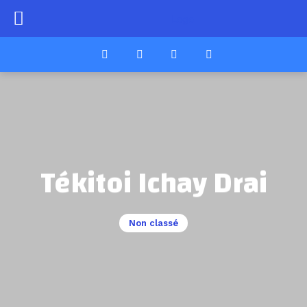
Tékitoi Ichay Drai
Non classé