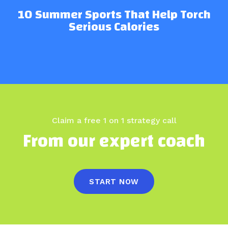
10 Summer Sports That Help Torch
Serious Calories
Claim a free 1 on 1 strategy call
From our expert coach
START NOW