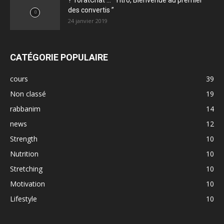
? ToratChat … “Yitro, Bienvenue au premier
des convertis ”
24 janvier 2019
CATÉGORIE POPULAIRE
cours
39
Non classé
19
rabbanim
14
news
12
Strength
10
Nutrition
10
Stretching
10
Motivation
10
Lifestyle
10