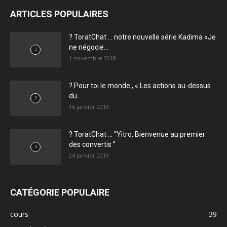
ARTICLES POPULAIRES
? ToratChat … notre nouvelle série Kadima «Je
ne négocie...
1 novembre 2018
? Pour toi le monde , « Les actions au-dessus
du...
16 janvier 2019
? ToratChat … “Yitro, Bienvenue au premier
des convertis ”
24 janvier 2019
CATÉGORIE POPULAIRE
cours
39