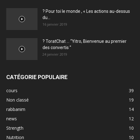
? Pour toi le monde , « Les actions au-dessus
du...
16 janvier 2019
? ToratChat … “Yitro, Bienvenue au premier
des convertis ”
24 janvier 2019
CATÉGORIE POPULAIRE
cours
39
Non classé
19
rabbanim
14
news
12
Strength
10
Nutrition
10