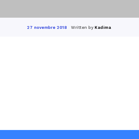
Written by
Kadima
27 novembre 2018
Facebook
Twitter
Pinterest
Wha