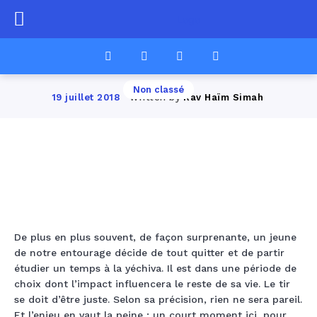
Changer de vie
Non classé
Written by
Rav Haïm Simah
19 juillet 2018
Facebook
Twitter
Pinterest
Wha
De plus en plus souvent, de façon surprenante, un jeune
de notre entourage décide de tout quitter et de partir
étudier un temps à la yéchiva. Il est dans une période de
choix dont l’impact influencera le reste de sa vie. Le tir
se doit d’être juste. Selon sa précision, rien ne sera pareil.
Et l’enjeu en vaut la peine : un court moment ici, pour