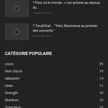
? Pour toi le monde , « Les actions au-dessus
du...
16 janvier 2019
? ToratChat … “Yitro, Bienvenue au premier
des convertis ”
24 janvier 2019
CATÉGORIE POPULAIRE
cours
39
Non classé
19
rabbanim
14
news
12
Strength
10
Nutrition
10
Stretching
10