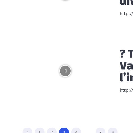
di
http:
? 
Va
l’
http:
1
2
3
4
...
7