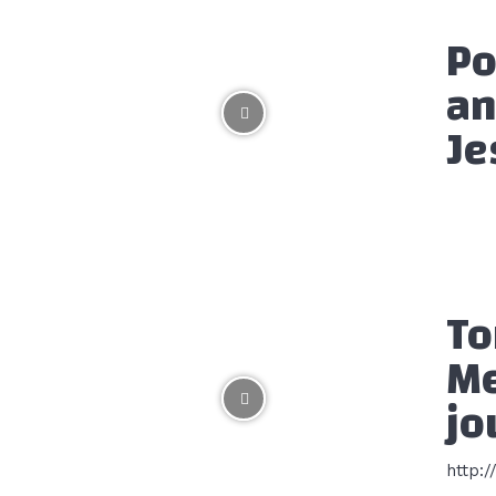
Po
an
Je
To
Me
jo
http: