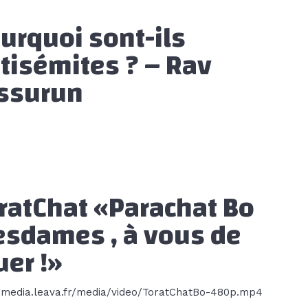
urquoi sont-ils
tisémites ? – Rav
ssurun
ratChat «Parachat Bo
sdames , à vous de
uer !»
//media.leava.fr/media/video/ToratChatBo-480p.mp4