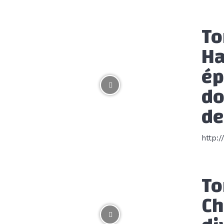
To
Ha
ép
do
de
http:
To
Ch