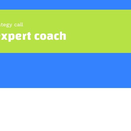
ategy call
expert coach