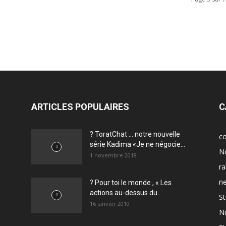
ARTICLES POPULAIRES
C
? ToratChat … notre nouvelle
c
série Kadima «Je ne négocie...
N
1 novembre 2018
r
n
? Pour toi le monde , « Les
actions au-dessus du...
St
16 janvier 2019
Nu