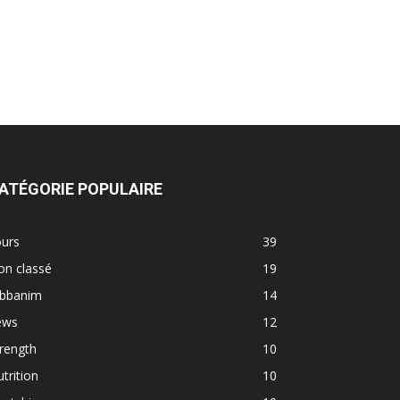
ATÉGORIE POPULAIRE
ours
39
on classé
19
abbanim
14
ews
12
rength
10
trition
10