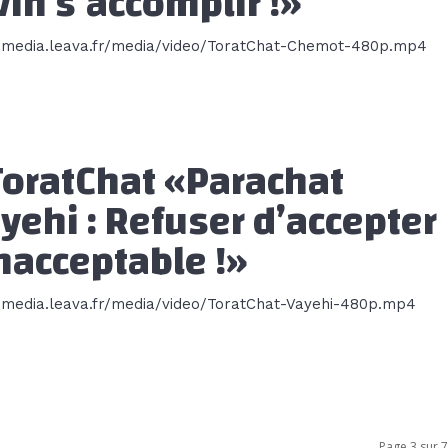
vin s’accomplir !»
//media.leava.fr/media/video/ToratChat-Chemot-480p.mp4
ToratChat «Parachat
yehi : Refuser d’accepter
inacceptable !»
//media.leava.fr/media/video/ToratChat-Vayehi-480p.mp4
Page 3 sur 7