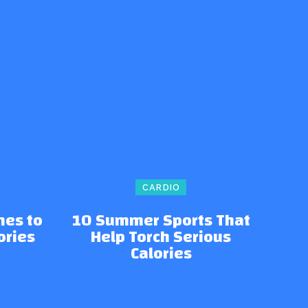
CARDIO
nes to
10 Summer Sports That
ories
Help Torch Serious
Calories